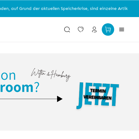
 der aktuellen Speicherkrise, sind einzelne Artikelgruppen nicht v