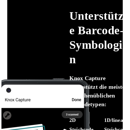
Unterstützt
e Barcode-
Symbologie
n
Knox Capture
unterstützt die meisten
branchenüblichen
Barcodetypen:
2D
1D/lineare
Strichcode
Strichcode