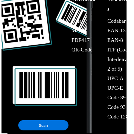
s
s
Data
Codabar
Matrix
EAN-13
PDF417
EAN-8
QR-Code
ITF (Code
Interleaved
2 of 5)
UPC-A
UPC-E
Code 39
Code 93
Code 128