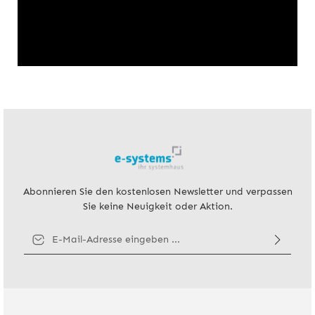
Abonnieren Sie den kostenlosen Newsletter und verpassen
Sie keine Neuigkeit oder Aktion.
E-Mail-Adresse*
Ich habe die
Datenschutzbestimmungen
zur Kenntnis genommen
und die
AGB
gelesen und bin mit ihnen einverstanden.