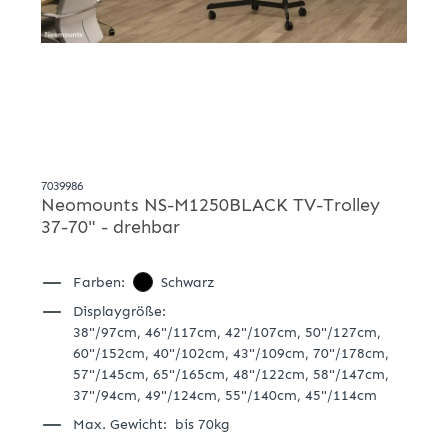
7039986
Neomounts NS-M1250BLACK TV-Trolley
37-70" - drehbar
Farben:
Schwarz
Displaygröße:
38"/97cm,
46"/117cm,
42"/107cm,
50"/127cm,
60"/152cm,
40"/102cm,
43"/109cm,
70"/178cm,
57"/145cm,
65"/165cm,
48"/122cm,
58"/147cm,
37"/94cm,
49"/124cm,
55"/140cm,
45"/114cm
Max. Gewicht:
bis 70kg