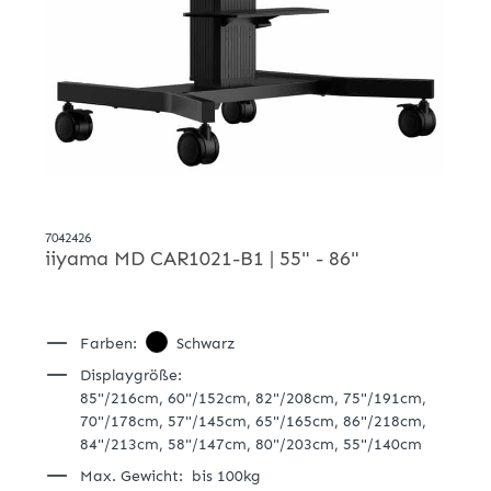
7042426
iiyama MD CAR1021-B1 | 55" - 86"
Farben:
Schwarz
Displaygröße:
85"/216cm,
60"/152cm,
82"/208cm,
75"/191cm,
70"/178cm,
57"/145cm,
65"/165cm,
86"/218cm,
84"/213cm,
58"/147cm,
80"/203cm,
55"/140cm
Max. Gewicht:
bis 100kg