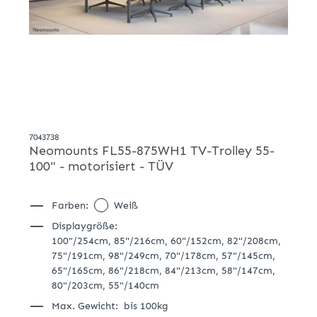
7043738
Neomounts FL55-875WH1 TV-Trolley 55-
100" - motorisiert - TÜV
Farben:
Weiß
Displaygröße:
100"/254cm,
85"/216cm,
60"/152cm,
82"/208cm,
75"/191cm,
98"/249cm,
70"/178cm,
57"/145cm,
65"/165cm,
86"/218cm,
84"/213cm,
58"/147cm,
80"/203cm,
55"/140cm
Max. Gewicht:
bis 100kg