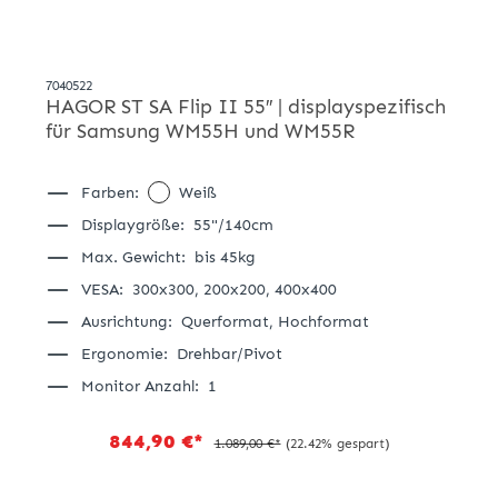
7040522
HAGOR ST SA Flip II 55″ | displayspezifisch
für Samsung WM55H und WM55R
Farben:
Weiß
Displaygröße:
55"/140cm
Max. Gewicht:
bis 45kg
VESA:
300x300,
200x200,
400x400
Ausrichtung:
Querformat,
Hochformat
Ergonomie:
Drehbar/Pivot
Monitor Anzahl:
1
844,90 €*
1.089,00 €*
(22.42% gespart)