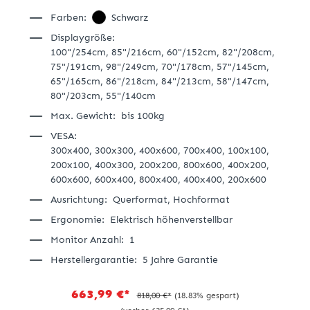
Farben:
Schwarz
Displaygröße:
100"/254cm,
85"/216cm,
60"/152cm,
82"/208cm,
75"/191cm,
98"/249cm,
70"/178cm,
57"/145cm,
65"/165cm,
86"/218cm,
84"/213cm,
58"/147cm,
80"/203cm,
55"/140cm
Max. Gewicht:
bis 100kg
VESA:
300x400,
300x300,
400x600,
700x400,
100x100,
200x100,
400x300,
200x200,
800x600,
400x200,
600x600,
600x400,
800x400,
400x400,
200x600
Ausrichtung:
Querformat,
Hochformat
Ergonomie:
Elektrisch höhenverstellbar
Monitor Anzahl:
1
Herstellergarantie:
5 Jahre Garantie
663,99 €*
818,00 €*
(18.83% gespart)