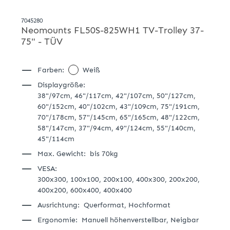
7045280
Neomounts FL50S-825WH1 TV-Trolley 37-
75" - TÜV
Farben:
Weiß
Displaygröße:
38"/97cm,
46"/117cm,
42"/107cm,
50"/127cm,
60"/152cm,
40"/102cm,
43"/109cm,
75"/191cm,
70"/178cm,
57"/145cm,
65"/165cm,
48"/122cm,
58"/147cm,
37"/94cm,
49"/124cm,
55"/140cm,
45"/114cm
Max. Gewicht:
bis 70kg
VESA:
300x300,
100x100,
200x100,
400x300,
200x200,
400x200,
600x400,
400x400
Ausrichtung:
Querformat,
Hochformat
Ergonomie:
Manuell höhenverstellbar,
Neigbar