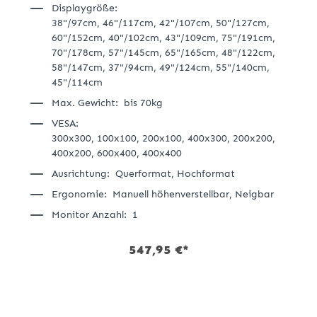
Displaygröße:
38"/97cm,
46"/117cm,
42"/107cm,
50"/127cm,
60"/152cm,
40"/102cm,
43"/109cm,
75"/191cm,
70"/178cm,
57"/145cm,
65"/165cm,
48"/122cm,
58"/147cm,
37"/94cm,
49"/124cm,
55"/140cm,
45"/114cm
Max. Gewicht:
bis 70kg
VESA:
300x300,
100x100,
200x100,
400x300,
200x200,
400x200,
600x400,
400x400
Ausrichtung:
Querformat,
Hochformat
Ergonomie:
Manuell höhenverstellbar,
Neigbar
Monitor Anzahl:
1
547,95 €*