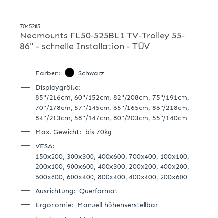
7045285
Neomounts FL50-525BL1 TV-Trolley 55-
86" - schnelle Installation - TÜV
Farben:
Schwarz
Displaygröße:
85"/216cm,
60"/152cm,
82"/208cm,
75"/191cm,
70"/178cm,
57"/145cm,
65"/165cm,
86"/218cm,
84"/213cm,
58"/147cm,
80"/203cm,
55"/140cm
Max. Gewicht:
bis 70kg
VESA:
150x200,
300x300,
400x600,
700x400,
100x100,
200x100,
900x600,
400x300,
200x200,
400x200,
600x600,
600x400,
800x400,
400x400,
200x600
Ausrichtung:
Querformat
Ergonomie:
Manuell höhenverstellbar