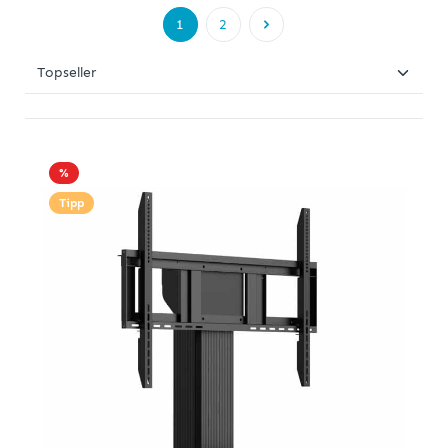
1
2
%
Tipp