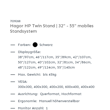
7039268
Hagor HP Twin Stand | 32" - 55" mobiles
Standsystem
Farben:
Schwarz
Displaygröße:
38"/97cm,
46"/117cm,
35"/89cm,
42"/107cm,
50"/127cm,
40"/102cm,
32"/81cm,
34"/86cm,
48"/122cm,
49"/124cm,
55"/140cm
Max. Gewicht:
bis 45kg
VESA:
300x300,
400x300,
400x200,
600x400,
400x400
Ausrichtung:
Querformat,
Hochformat
Ergonomie:
Manuell höhenverstellbar
Monitor Anzahl:
1