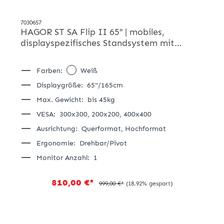
7030657
HAGOR ST SA Flip II 65″ | mobiles,
displayspezifisches Standsystem mit
arretierungsfreiem Drehmechanismus
Farben:
Weiß
Displaygröße:
65"/165cm
Max. Gewicht:
bis 45kg
VESA:
300x300,
200x200,
400x400
Ausrichtung:
Querformat,
Hochformat
Ergonomie:
Drehbar/Pivot
Monitor Anzahl:
1
810,00 €*
999,00 €*
(18.92% gespart)