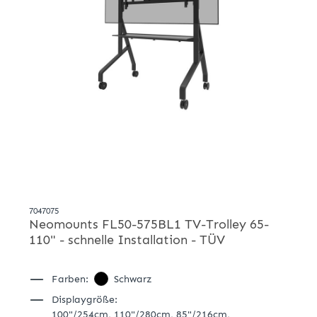
7047075
Neomounts FL50-575BL1 TV-Trolley 65-
110" - schnelle Installation - TÜV
Farben:
Schwarz
Displaygröße:
100"/254cm,
110"/280cm,
85"/216cm,