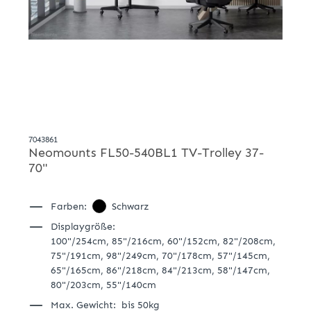
7043861
Neomounts FL50-540BL1 TV-Trolley 37-
70"
Farben:
Schwarz
Displaygröße:
100"/254cm,
85"/216cm,
60"/152cm,
82"/208cm,
75"/191cm,
98"/249cm,
70"/178cm,
57"/145cm,
65"/165cm,
86"/218cm,
84"/213cm,
58"/147cm,
80"/203cm,
55"/140cm
Max. Gewicht:
bis 50kg