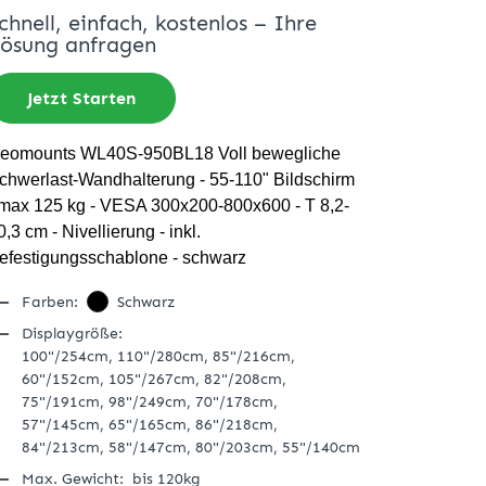
chnell, einfach, kostenlos – Ihre
ösung anfragen
Jetzt Starten
eomounts WL40S-950BL18 Voll bewegliche
chwerlast-Wandhalterung - 55-110" Bildschirm
 max 125 kg - VESA 300x200-800x600 - T 8,2-
0,3 cm - Nivellierung - inkl.
efestigungsschablone - schwarz
Farben:
Schwarz
Displaygröße:
100"/254cm,
110"/280cm,
85"/216cm,
60"/152cm,
105"/267cm,
82"/208cm,
75"/191cm,
98"/249cm,
70"/178cm,
57"/145cm,
65"/165cm,
86"/218cm,
84"/213cm,
58"/147cm,
80"/203cm,
55"/140cm
Max. Gewicht:
bis 120kg