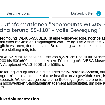
Beschreibung
Datenblätter
2
uktinformationen "Neomounts WL40S-9
halterung 55-110" - volle Bewegung"
Neomounts WL40S-950BL18 ist eine vollbewegliche, hochbelast
mit einer maximalen Tragfähigkeit von 125 kg. Die vielseitige 
licht es Ihnen, den optimalen Betrachtungswinkel einzustellen. F
nverstellung möglich.
WL40S-950BL18 hat eine Tiefe von 8,2-70 cm und ist für Bilds
200 bis 800x600 mm entsprechen. Für extragroße VESA-Muster 
-Adapterset AWLS-950BL1 erhältlich.
Halterung verfügt über ein raffiniertes Easy-Release-System,
ingen können. Um eine einfache Installation zu gewährleisten, i
 separate Wasserwaage sowie eine Befestigungsschablone ist im 
m hochwertigen Stahlkabelmanagement ausgestattet, um lose K
rn.
duktdokumentation