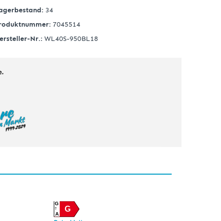
agerbestand:
34
roduktnummer:
7045514
ersteller-Nr.:
WL40S-950BL18
G
G
A