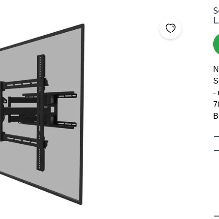
S
L
N
S
-
7
B