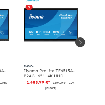
Datenblatt
%
7048004
3A-
Iiyama ProLite TE6515A-
B2AG | 65" | 4K UHD |
Whiteboard Display
1.488,99 €*
40.04%
1.507,00 €*
(1.2%
gespart)