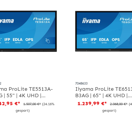
2
7048633
ma ProLite TE5513A-
Iiyama ProLite TE651
 | 55" | 4K UHD |
B3AG | 65" | 4K UHD |
eboard Display
Whiteboard Display
42,95 €*
1.239,99 €*
1.507,00 €*
(24.16%
2.068,00 €*
(
gespart)
gespart)