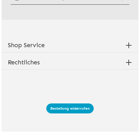
Ich habe die
Datenschutzbestimmungen
zur Kenntnis genommen
und die
AGB
gelesen und bin mit ihnen einverstanden.
Shop Service
Rechtliches
Bestellung widerrufen