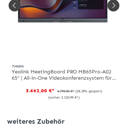
7046806
Yealink MeetingBoard PRO MB65Pro-A02
65" | All-in-One Videokonferenzsystem für
hybride Zusammenarbeit in Unternehmen,
Bildung & Gesundheitswesen
3.442,00 €*
4.799,00 €*
(28.28% gespart)
(vorher 3.320,99 €*)
weiteres Zubehör