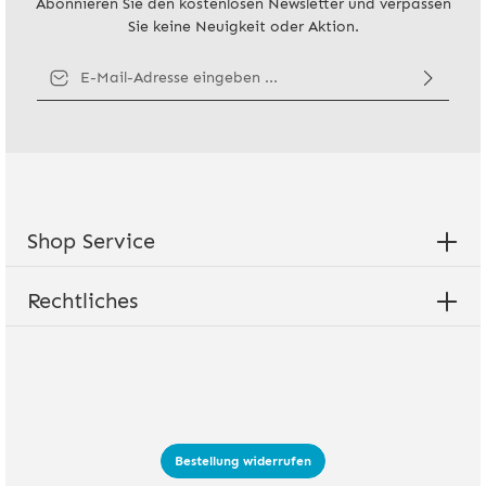
Abonnieren Sie den kostenlosen Newsletter und verpassen
Sie keine Neuigkeit oder Aktion.
E-Mail-Adresse*
Ich habe die
Datenschutzbestimmungen
zur Kenntnis genommen
und die
AGB
gelesen und bin mit ihnen einverstanden.
Shop Service
Rechtliches
Bestellung widerrufen