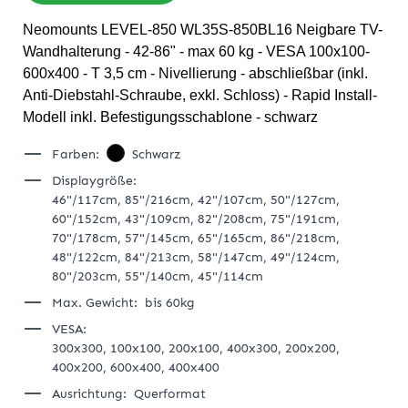
Neomounts LEVEL-850 WL35S-850BL16 Neigbare TV-
Wandhalterung - 42-86" - max 60 kg - VESA 100x100-
600x400 - T 3,5 cm - Nivellierung - abschließbar (inkl.
Anti-Diebstahl-Schraube, exkl. Schloss) - Rapid Install-
Modell inkl. Befestigungsschablone - schwarz
Farben:
Schwarz
Displaygröße:
46"/117cm,
85"/216cm,
42"/107cm,
50"/127cm,
60"/152cm,
43"/109cm,
82"/208cm,
75"/191cm,
70"/178cm,
57"/145cm,
65"/165cm,
86"/218cm,
48"/122cm,
84"/213cm,
58"/147cm,
49"/124cm,
80"/203cm,
55"/140cm,
45"/114cm
Max. Gewicht:
bis 60kg
VESA:
300x300,
100x100,
200x100,
400x300,
200x200,
400x200,
600x400,
400x400
Ausrichtung:
Querformat